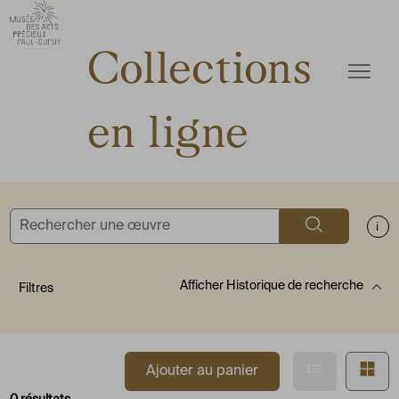
ermer
Accèder directement au contenu
Accèder directement au contenu
Collections
Ouvrir
en ligne
Rechercher
Aff
Afficher
Historique de recherche
Filtres
Afficher en
Af
Ajouter au panier