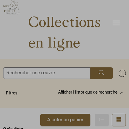
ermer
Accèder directement au contenu
Accèder directement au contenu
Collections
Ouvrir
en ligne
Rechercher
Aff
Afficher
Historique de recherche
Filtres
Afficher en
Af
Ajouter au panier