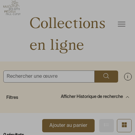
ermer
Accèder directement au contenu
Accèder directement au contenu
Collections
Ouvrir
en ligne
Rechercher
Aff
Afficher
Historique de recherche
Filtres
Afficher en
Af
Ajouter au panier