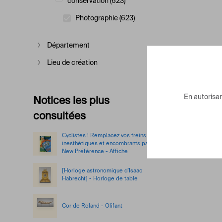
conservation (623)
Afficher plus
Photographie (623)
Département
Afficher plus
Lieu de création
Afficher plus
En autorisant
Notices les plus
consultées
Cyclistes ! Remplacez vos freins
inesthétiques et encombrants par le
New Préférence - Affiche
[Horloge astronomique d'Isaac
Habrecht] - Horloge de table
Cor de Roland - Olifant