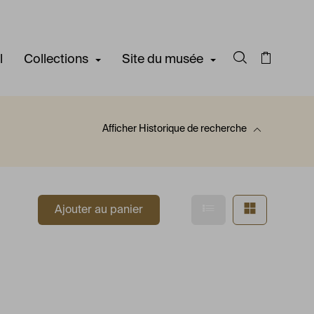
l
Collections
Site du musée
Rechercher d
Panier
Afficher
Historique de recherche
 recherche
Afficher en mode l
Afficher e
Ajouter au panier