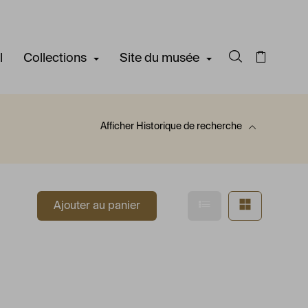
l
Collections
Site du musée
Rechercher d
Panier
Afficher
Historique de recherche
 recherche
Afficher en mode l
Afficher e
Ajouter au panier