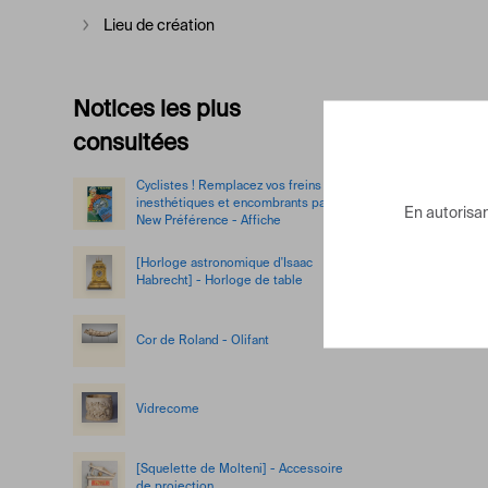
Lieu de création
Afficher plus
Notices les plus
consultées
Cyclistes ! Remplacez vos freins
inesthétiques et encombrants par le
En autorisant
New Préférence - Affiche
[Horloge astronomique d'Isaac
Habrecht] - Horloge de table
Cor de Roland - Olifant
Vidrecome
[Squelette de Molteni] - Accessoire
de projection