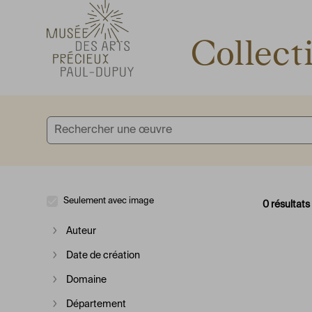
Accèder directement au contenu
Accèder directement au contenu
Collect
Seulement avec image
0 résultats
Auteur
Afficher plus
Date de création
Afficher plus
Domaine
Afficher plus
Département
Afficher plus