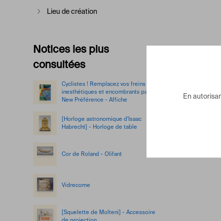
Lieu de création
Afficher plus
Notices les plus
consultées
Cyclistes ! Remplacez vos freins
inesthétiques et encombrants par le
En autorisant
New Préférence - Affiche
[Horloge astronomique d'Isaac
Habrecht] - Horloge de table
Cor de Roland - Olifant
Vidrecome
[Squelette de Molteni] - Accessoire
de projection