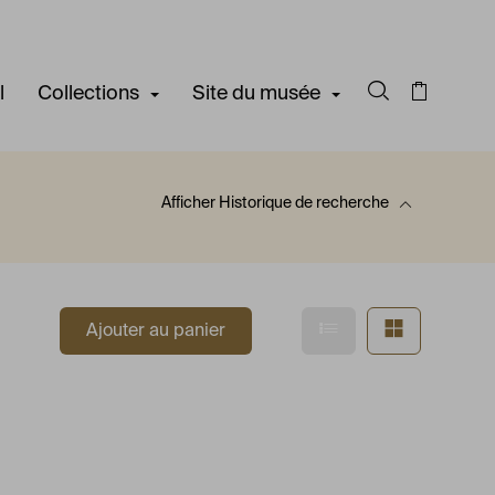
l
Collections
Site du musée
Rechercher d
Panier
Afficher
Historique de recherche
 recherche
Afficher en mode l
Afficher e
Ajouter au panier