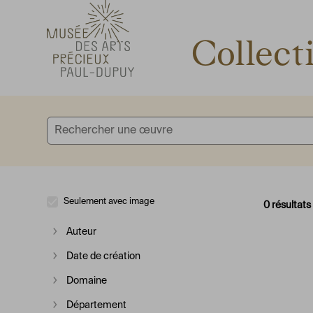
Accèder directement au contenu
Accèder directement au contenu
Collect
Seulement avec image
0 résultats
Auteur
Afficher plus
Date de création
Afficher plus
Domaine
Afficher plus
Département
Afficher plus