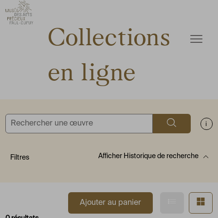
ermer
Accèder directement au contenu
Accèder directement au contenu
Collections
Ouvrir
en ligne
Rechercher
Aff
Afficher
Historique de recherche
Filtres
Afficher en
Af
Ajouter au panier