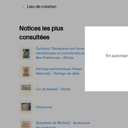
Lieu de création
Afficher plus
Notices les plus
consultées
Cyclistes ! Remplacez vos freins
inesthétiques et encombrants par le
En autorisant
New Préférence - Affiche
[Horloge astronomique d'Isaac
Habrecht] - Horloge de table
Cor de Roland - Olifant
Vidrecome
[Squelette de Molteni] - Accessoire
de projection