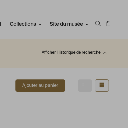
l
Collections
Site du musée
Rechercher d
Panier
Afficher
Historique de recherche
 recherche
Afficher en mode l
Afficher e
Ajouter au panier