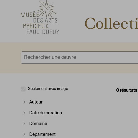
Accèder directement au contenu
Accèder directement au contenu
Collect
Seulement avec image
0 résultats
Auteur
Afficher plus
Date de création
Afficher plus
Domaine
Afficher plus
Département
Afficher plus