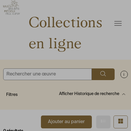
ermer
Accèder directement au contenu
Accèder directement au contenu
Collections
Ouvrir
en ligne
Rechercher
Aff
Afficher
Historique de recherche
Filtres
Afficher en
Af
Ajouter au panier