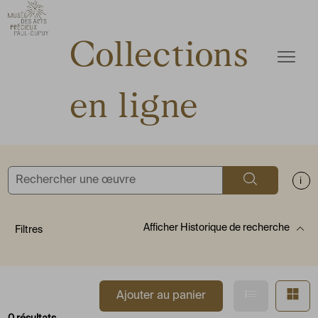
ermer
Accèder directement au contenu
Accèder directement au contenu
Collections
Ouvrir
en ligne
Rechercher
Aff
Afficher
Historique de recherche
Filtres
Afficher en
Af
Ajouter au panier