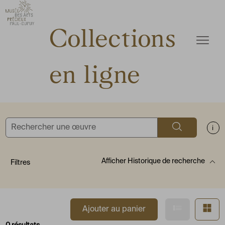
ermer
Accèder directement au contenu
Accèder directement au contenu
Collections
Ouvrir
en ligne
Rechercher
Aff
Afficher
Historique de recherche
Filtres
Afficher en
Af
Ajouter au panier