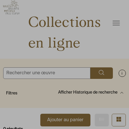
ermer
Accèder directement au contenu
Accèder directement au contenu
Collections
Ouvrir
en ligne
Rechercher
Aff
Afficher
Historique de recherche
Filtres
Afficher en
Af
Ajouter au panier