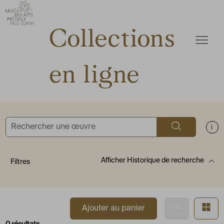
ermer
Accèder directement au contenu
Accèder directement au contenu
Collections
Ouvrir
en ligne
Rechercher
Aff
Afficher
Historique de recherche
Filtres
Afficher en
Af
Ajouter au panier