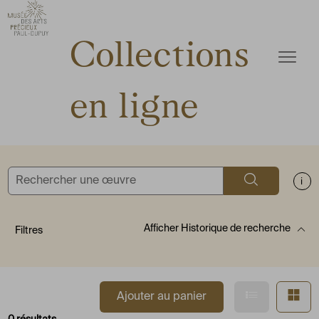
ermer
Accèder directement au contenu
Accèder directement au contenu
Collections
Ouvrir
en ligne
Rechercher
Aff
Afficher
Historique de recherche
Filtres
Afficher en
Af
Ajouter au panier