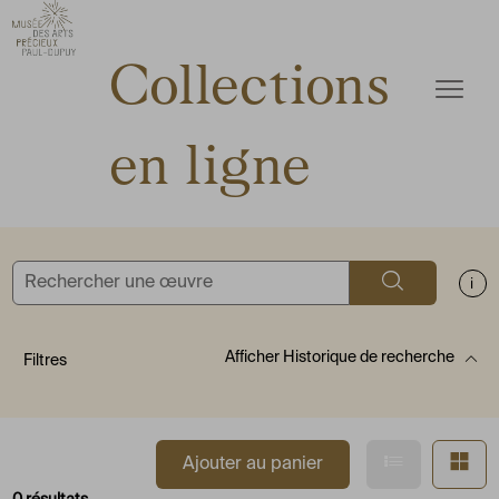
ermer
Accèder directement au contenu
Accèder directement au contenu
Collections
Ouvrir
en ligne
Rechercher
Aff
Afficher
Historique de recherche
Filtres
Afficher en
Af
Ajouter au panier