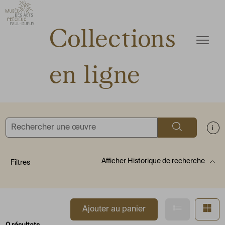
ermer
Accèder directement au contenu
Accèder directement au contenu
Collections
Ouvrir
en ligne
Rechercher
Aff
Afficher
Historique de recherche
Filtres
Afficher en
Af
Ajouter au panier