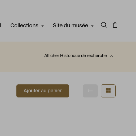
l
Collections
Site du musée
Rechercher d
Panier
Afficher
Historique de recherche
 recherche
Afficher en mode l
Afficher e
Ajouter au panier