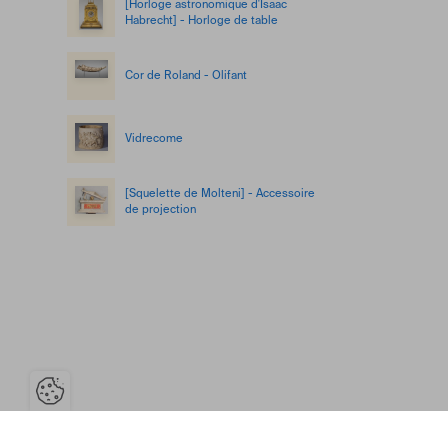
[Horloge astronomique d'Isaac
Habrecht] - Horloge de table
Cor de Roland - Olifant
Vidrecome
[Squelette de Molteni] - Accessoire
de projection
Ouvrir la barre de gestion des coo