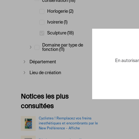
conservation (18)
Afficher plus
Horlogerie (2)
Ivoirerie (1)
Sculpture (18)
Domaine par type de
fonction (11)
Afficher plus
En autorisant
Département
Afficher plus
Lieu de création
Afficher plus
Notices les plus
consultées
Cyclistes ! Remplacez vos freins
inesthétiques et encombrants par le
New Préférence - Affiche