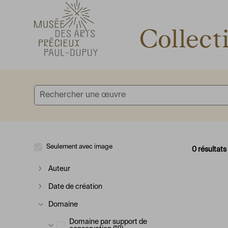
Accèder directement au contenu
Accèder directement au contenu
Collect
Seulement avec image
0 résultats
Auteur
Afficher plus
Date de création
Afficher plus
Domaine
Afficher plus
Domaine par support de