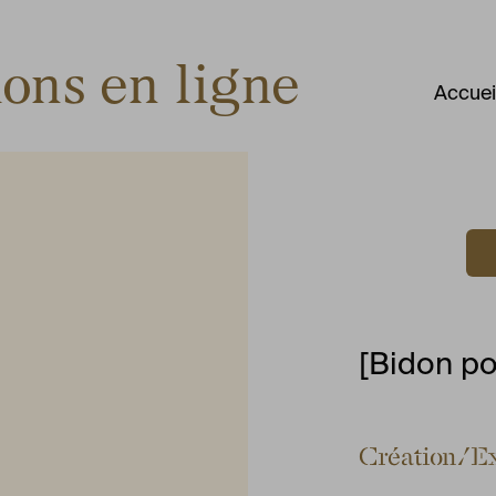
ions en ligne
Accuei
[Bidon po
Création/E