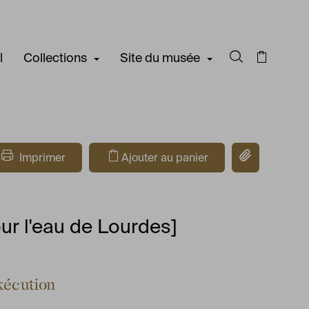
l
Collections
Site du musée
Rechercher d
Panier
Copier le lien
Imprimer
Ajouter au panier
ur l'eau de Lourdes]
xécution