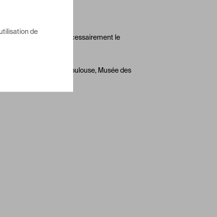
utilisation de
 fiche ne reflète pas nécessairement le
ir.
raphiques
Mairie de Toulouse, Musée des
Dupuy, cliché F. Pons