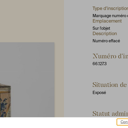
Type d'inscriptio
Marquage numéro d
Emplacement
Sur l'objet
Description
Numéro effacé
Numéro d'in
66.127.3
Situation de 
Exposé
Statut admin
66.127 Don ma
Cont