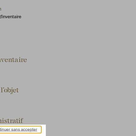
n
'inventaire
ventaire
l'objet
istratif
nuel FRECHIN
inuer sans accepter