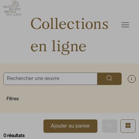
ermer
Accèder directement au contenu
Accèder directement au contenu
Collections
Ouvrir
en ligne
Rechercher
Aff
Filtres
Afficher en
Af
Ajouter au panier
0 résultats