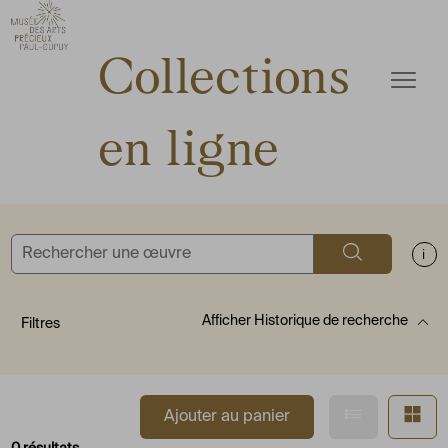
ermer
Accèder directement au contenu
Accèder directement au contenu
Collections
Ouvrir
en ligne
Rechercher
Aff
Afficher
Historique de recherche
Filtres
Afficher en
Af
Ajouter au panier