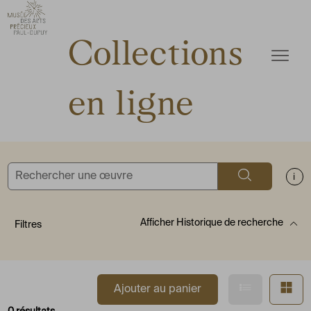
ermer
Accèder directement au contenu
Accèder directement au contenu
Collections
Ouvrir
en ligne
Rechercher
Aff
Afficher
Historique de recherche
Filtres
Afficher en
Af
Ajouter au panier