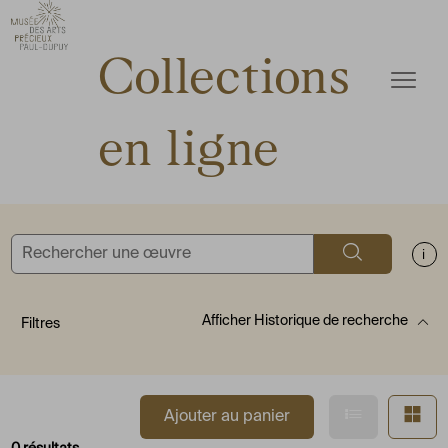
ermer
Accèder directement au contenu
Accèder directement au contenu
Collections
Ouvrir
en ligne
Rechercher
Aff
Afficher
Historique de recherche
Filtres
Afficher en
Af
Ajouter au panier