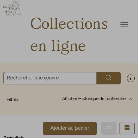
ermer
Accèder directement au contenu
Accèder directement au contenu
Collections
Ouvrir
en ligne
Rechercher
Aff
Afficher
Historique de recherche
Filtres
Afficher en
Af
Ajouter au panier