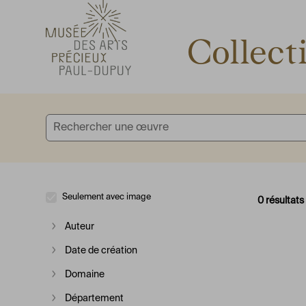
Accèder directement au contenu
Accèder directement au contenu
Collect
Seulement avec image
0 résultats
Auteur
Afficher plus
Date de création
Afficher plus
Domaine
Afficher plus
Département
Afficher plus