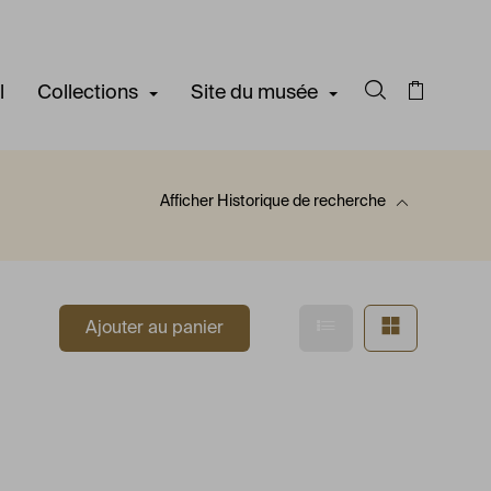
l
Collections
Site du musée
Rechercher d
Panier
Afficher
Historique de recherche
 recherche
Afficher en mode l
Afficher e
Ajouter au panier