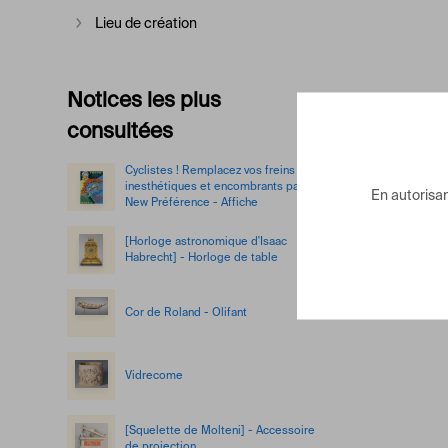
Lieu de création
Afficher plus
Notices les plus
consultées
Cyclistes ! Remplacez vos freins
inesthétiques et encombrants par le
En autorisant
New Préférence - Affiche
[Horloge astronomique d'Isaac
Habrecht] - Horloge de table
Cor de Roland - Olifant
Vidrecome
[Squelette de Molteni] - Accessoire
de projection