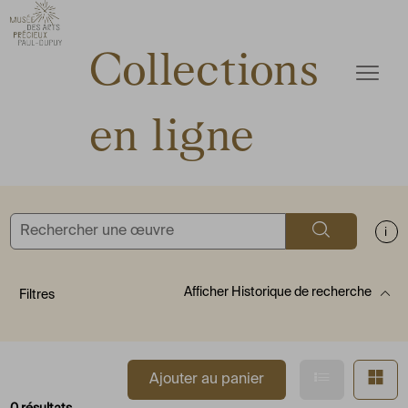
ermer
Accèder directement au contenu
Accèder directement au contenu
Collections
Ouvrir
en ligne
Rechercher
Aff
Afficher
Historique de recherche
Filtres
Afficher en
Af
Ajouter au panier