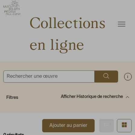
ermer
Accèder directement au contenu
Accèder directement au contenu
Collections
Ouvrir
en ligne
Rechercher
Aff
Afficher
Historique de recherche
Filtres
Afficher en
Af
Ajouter au panier