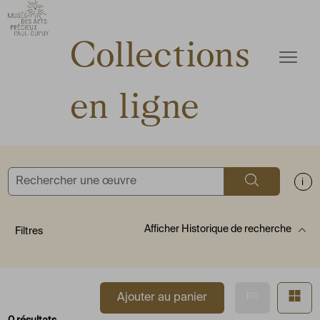
ermer
Accèder directement au contenu
Accèder directement au contenu
Collections
Ouvrir
en ligne
Rechercher
Aff
Afficher
Historique de recherche
Filtres
Afficher en
Af
Ajouter au panier