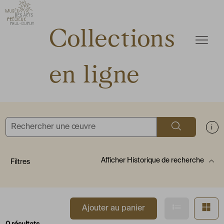
ermer
Accèder directement au contenu
Accèder directement au contenu
Collections
Ouvrir
en ligne
Rechercher
Aff
Afficher
Historique de recherche
Filtres
Afficher en
Af
Ajouter au panier