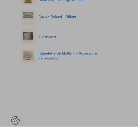
Habrecht] - Horloge de table
Cor de Roland - Olifant
Vidrecome
[Squelette de Molteni] - Accessoire
de projection
Ouvrir la barre de gestion des coo