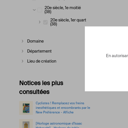
Afficher plus
20e siècle, 1e moitié
(38)
Afficher plus
20e siècle, 1er quart
(38)
Afficher plus
Domaine
Afficher plus
Département
Afficher plus
En autorisant
Lieu de création
Afficher plus
Notices les plus
consultées
Cyclistes ! Remplacez vos freins
inesthétiques et encombrants par le
New Préférence - Affiche
[Horloge astronomique d'Isaac