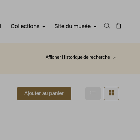
l
Collections
Site du musée
Rechercher d
Panier
Afficher
Historique de recherche
 recherche
Afficher en mode l
Afficher e
Ajouter au panier