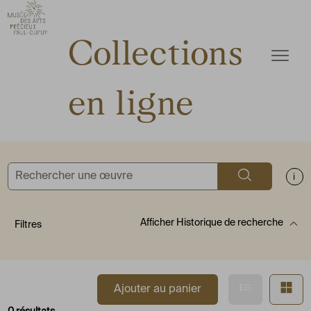
ermer
Accèder directement au contenu
Accèder directement au contenu
Collections
Ouvrir
en ligne
Rechercher
Aff
Afficher
Historique de recherche
Filtres
Afficher en
Af
Ajouter au panier