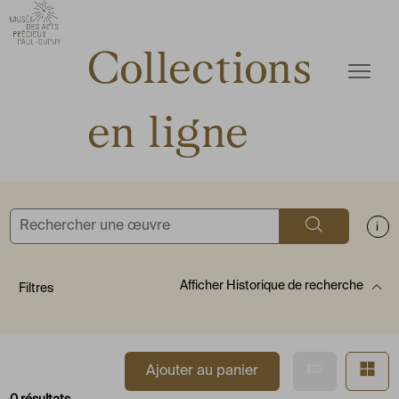
ermer
Accèder directement au contenu
Accèder directement au contenu
Collections
Ouvrir
en ligne
Rechercher
Aff
Afficher
Historique de recherche
Filtres
Afficher en
Af
Ajouter au panier