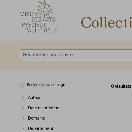
Accèder directement au contenu
Accèder directement au contenu
Collect
Seulement avec image
0 résultats
Auteur
Afficher plus
Date de création
Afficher plus
Domaine
Afficher plus
Département
Afficher plus