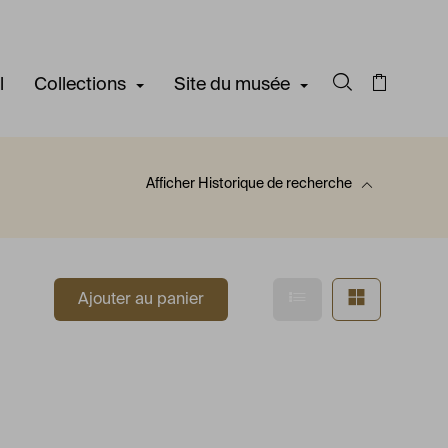
l
Collections
Site du musée
Rechercher d
Panier
Afficher
Historique de recherche
 recherche
Afficher en mode l
Afficher e
Ajouter au panier