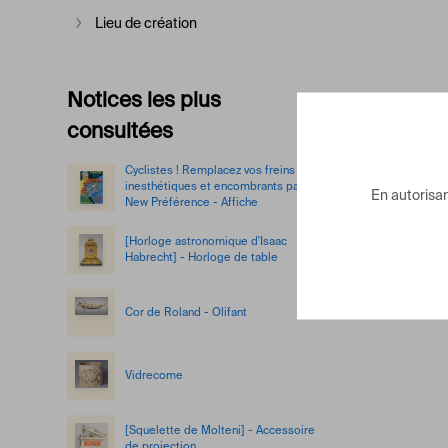
Lieu de création
Afficher plus
Notices les plus
consultées
Cyclistes ! Remplacez vos freins
inesthétiques et encombrants par le
En autorisant
New Préférence - Affiche
[Horloge astronomique d'Isaac
Habrecht] - Horloge de table
Cor de Roland - Olifant
Vidrecome
[Squelette de Molteni] - Accessoire
de projection